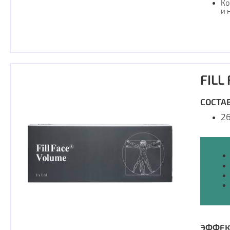
Ко
​и
FILL
СОСТАВ
2
ЭФФЕК