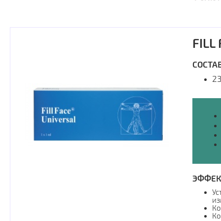
FILL
СОСТАВ
2
ЭФФЕК
Ус
из
Ко
Ко